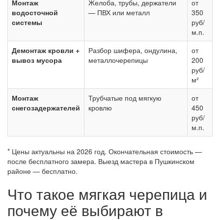
Монтаж
Желоба, трубы, держатели
от
водосточной
— ПВХ или металл
350
системы
руб/
м.п.
Демонтаж кровли +
Разбор шифера, ондулина,
от
вывоз мусора
металлочерепицы
200
руб/
м²
Монтаж
Трубчатые под мягкую
от
снегозадержателей
кровлю
450
руб/
м.п.
* Цены актуальны на 2026 год. Окончательная стоимость —
после бесплатного замера. Выезд мастера в Пушкинском
районе — бесплатно.
Что такое мягкая черепица и
почему её выбирают в