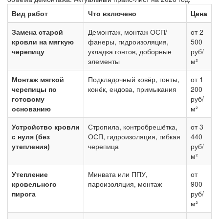
Вид работ
Что включено
Цена
Замена старой
Демонтаж, монтаж ОСП/
от 2
кровли на мягкую
фанеры, гидроизоляция,
500
черепицу
укладка гонтов, доборные
руб/
элементы
м²
Монтаж мягкой
Подкладочный ковёр, гонты,
от 1
черепицы по
конёк, ендова, примыкания
200
готовому
руб/
основанию
м²
Устройство кровли
Стропила, контробрешётка,
от 3
с нуля (без
ОСП, гидроизоляция, гибкая
440
утепления)
черепица
руб/
м²
Утепление
Минвата или ППУ,
от
кровельного
пароизоляция, монтаж
900
пирога
руб/
м²